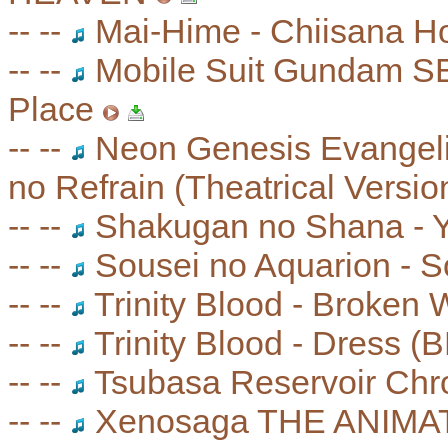
-- --
Mai-Hime - Chiisana Ho
-- --
Mobile Suit Gundam S
Place
-- --
Neon Genesis Evangelio
no Refrain (Theatrical Versio
-- --
Shakugan no Shana - 
-- --
Sousei no Aquarion - S
-- --
Trinity Blood - Broken
-- --
Trinity Blood - Dress
-- --
Tsubasa Reservoir Chr
-- --
Xenosaga THE ANIMATIO