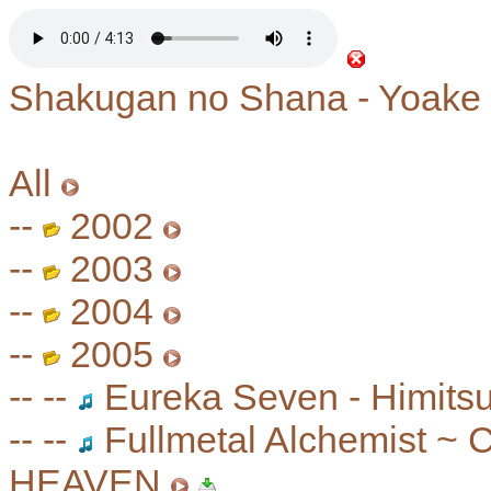
Shakugan no Shana - Yoake
All
--
2002
--
2003
--
2004
--
2005
-- --
Eureka Seven - Himitsu
-- --
Fullmetal Alchemist ~ 
HEAVEN