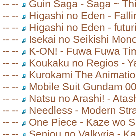
-- --
Guin Saga - Saga ~ Thi
-- --
Higashi no Eden - Fal
-- --
Higashi no Eden - futur
-- --
Isekai no Seikishi Mon
-- --
K-ON! - Fuwa Fuwa T
-- --
Koukaku no Regios - Y
-- --
Kurokami The Animati
-- --
Mobile Suit Gundam 00 
-- --
Natsu no Arashi! - Atas
-- --
Needless - Modern St
-- --
One Piece - Kaze wo S
-- --
Senjou no Valkyria - 