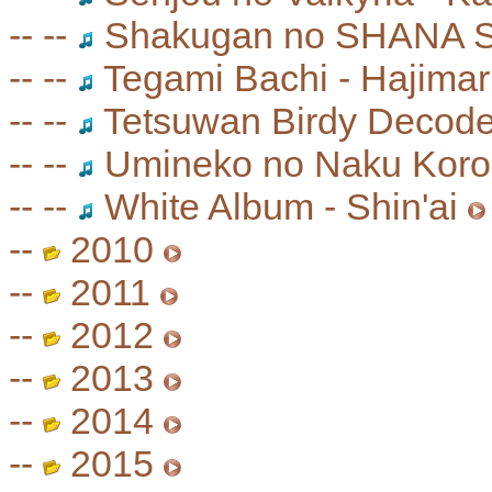
-- --
Shakugan no SHANA S
-- --
Tegami Bachi - Hajimar
-- --
Tetsuwan Birdy Decode 
-- --
Umineko no Naku Koro n
-- --
White Album - Shin'ai
--
2010
--
2011
--
2012
--
2013
--
2014
--
2015