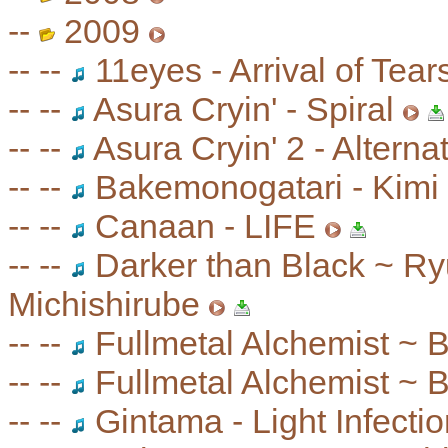
--
2009
-- --
11eyes - Arrival of Tear
-- --
Asura Cryin' - Spiral
-- --
Asura Cryin' 2 - Alterna
-- --
Bakemonogatari - Kimi 
-- --
Canaan - LIFE
-- --
Darker than Black ~ Ryu
Michishirube
-- --
Fullmetal Alchemist ~ 
-- --
Fullmetal Alchemist ~ B
-- --
Gintama - Light Infecti