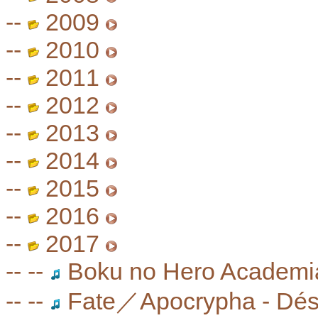
--
2009
--
2010
--
2011
--
2012
--
2013
--
2014
--
2015
--
2016
--
2017
-- --
Boku no Hero Academia
-- --
Fate／Apocrypha - Dés