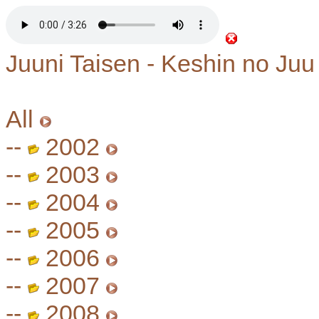
Juuni Taisen - Keshin no Juu
All
--
2002
--
2003
--
2004
--
2005
--
2006
--
2007
--
2008