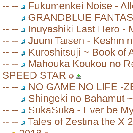
-- --
Fukumenkei Noise - Al
-- --
GRANDBLUE FANTAS
-- --
Inuyashiki Last Hero -
-- --
Juuni Taisen - Keshin 
-- --
Kuroshitsuji ~ Book of A
-- --
Mahouka Koukou no Ret
SPEED STAR
-- --
NO GAME NO LIFE -Z
-- --
Shingeki no Bahamut ~ 
-- --
SukaSuka - Ever be M
-- --
Tales of Zestiria the X 2